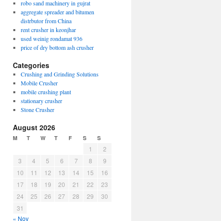
robo sand machinery in gujrat
aggregate spreader and bitumen
distrbutor from China
rent crusher in keonjhar
used weinig rondamat 936
price of dry bottom ash crusher
Categories
Crushing and Grinding Solutions
Mobile Crusher
mobile crushing plant
stationary crusher
Stone Crusher
August 2026
M
T
W
T
F
S
S
1
2
3
4
5
6
7
8
9
10
11
12
13
14
15
16
17
18
19
20
21
22
23
24
25
26
27
28
29
30
31
« Nov