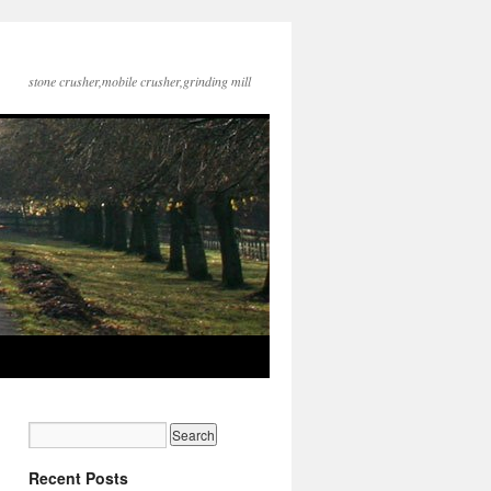
stone crusher,mobile crusher,grinding mill
Recent Posts