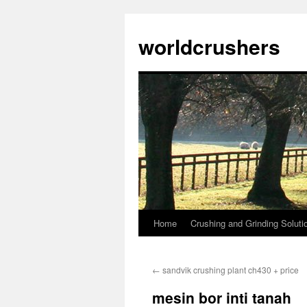
worldcrushers
Home
Crushing and Grinding Soluti
Skip
to
←
sandvik crushing plant ch430 + price
content
mesin bor inti tanah