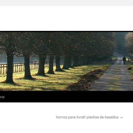
ons
hornos para fundir piedras de basaltos
→