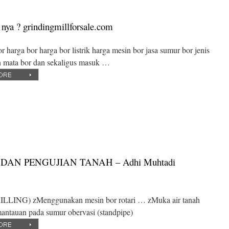
 nya ? grindingmillforsale.com
r harga bor harga bor listrik harga mesin bor jasa sumur bor jenis
n mata bor dan sekaligus masuk …
AN PENGUJIAN TANAH – Adhi Muhtadi
NG) zMenggunakan mesin bor rotari … zMuka air tanah
ntauan pada sumur obervasi (standpipe)