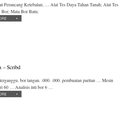
lat Perancang Ketebalan; … Alat Tes Daya Tahan Tanah; Alat Tes
i Bor; Mata Bor Batu;
m – Scribd
k terganggu. bor tangan. .000. .000. pembuatan paritan … Mesin
ari 60 … Analisis inti bor 6 …