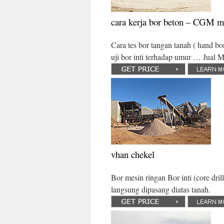
cara kerja bor beton – CGM mi
Cara tes bor tangan tanah ( hand b
uji bor inti terhadap umur … Jua
vhan chekel
Bor mesin ringan Bor inti (core dri
langsung dipasang diatas tanah.